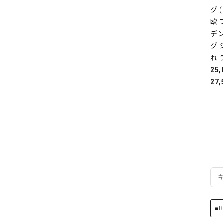
グ 
欧
デ
グ 
れ 
25
27,
■B