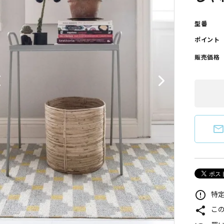
型番
ポイント
販売価格
mail_outlin
error_outline
特定
share
こ