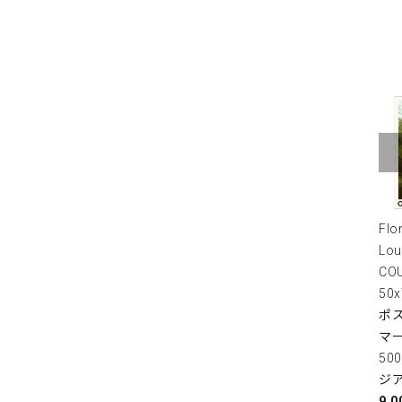
Flo
Lou
COU
50
ポス
マ
50
ジ
9,