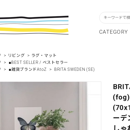
CATEGORY
スターフレーム
貨ブランドAtoZ
w In
カレンダー
アパレルブランドAtoZ
Staff Blog
P
>
リビング
>
ラグ・マット
P
>
■BEST SELLER / ベストセラー
ーブル&キッチン
店舗について
リビング
卸販売について
P
>
■雑貨ブランドAtoZ
>
BRITA SWEDEN (SE)
テーショナリー
グリーティングカード
BRIT
クセサリー・小物
レコード・CD
(fo
ALE / セール
OUTLET / アウトレット
(70
ーデ
しゃ