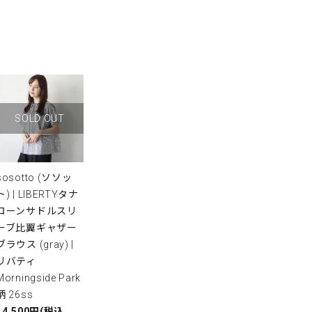
SOLD OUT
sosotto (ソソッ
ト) | LIBERTYタナ
ローンサドルスリ
ーブ比翼ギャザー
ブラウス (gray) |
リバティ
Morningside Park
柄 26ss
14,500円(税込