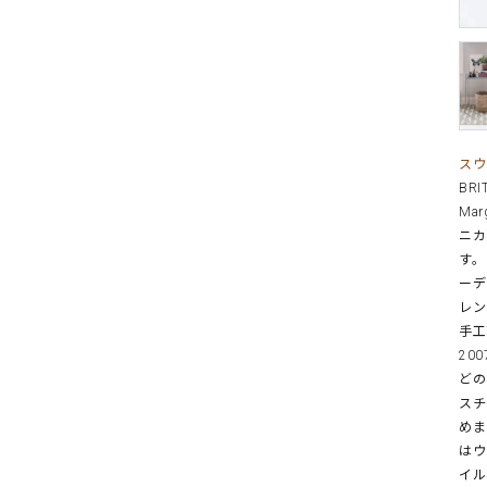
スウ
BR
Ma
ニカ
す。
ーデ
レン
手工
20
どの
スチ
めま
はウ
イル