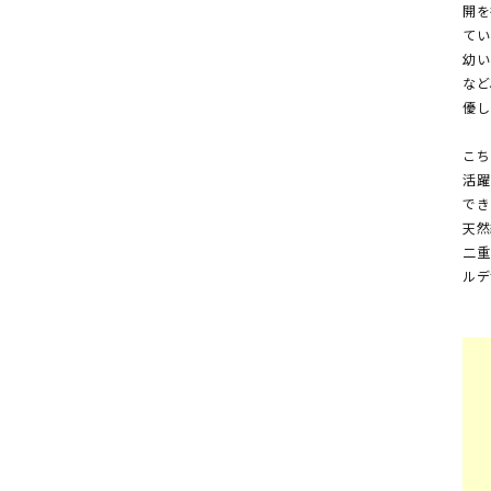
開を
てい
幼い
など
優し
こち
活躍
でき
天然
二重
ルデ