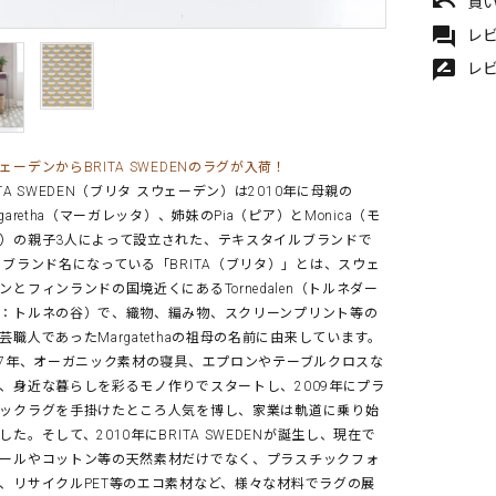
undo
買
forum
レビ
rate_review
レ
ェーデンからBRITA SWEDENのラグが入荷！
ITA SWEDEN（ブリタ スウェーデン）は2010年に母親の
rgaretha（マーガレッタ）、姉妹のPia（ピア）とMonica（モ
）の親子3人によって設立された、テキスタイルブランドで
 ブランド名になっている「BRITA（ブリタ）」とは、スウェ
ンとフィンランドの国境近くにあるTornedalen（トルネダー
：トルネの谷）で、織物、編み物、スクリーンプリント等の
芸職人であったMargatethaの祖母の名前に由来しています。
07年、オーガニック素材の寝具、エプロンやテーブルクロスな
、身近な暮らしを彩るモノ作りでスタートし、2009年にプラ
ックラグを手掛けたところ人気を博し、家業は軌道に乗り始
した。そして、2010年にBRITA SWEDENが誕生し、現在で
ールやコットン等の天然素材だけでなく、プラスチックフォ
、リサイクルPET等のエコ素材など、様々な材料でラグの展