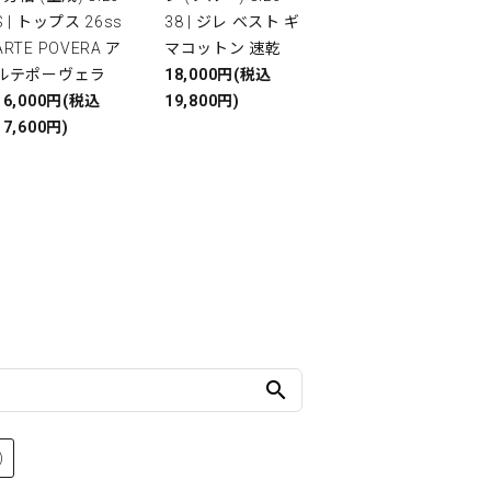
S | トップス 26ss
38 | ジレ ベスト ギ
ARTE POVERA ア
マコットン 速乾
ルテポーヴェラ
18,000円(税込
16,000円(税込
19,800円)
17,600円)
search
)