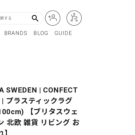
0
search
BRANDS
BLOG
GUIDE
アート・フォトグラフィ
Featured Article
オーディオ・フィルムカメラ
レディースファッション
A SWEDEN | CONFECT
BEST SELLER / ベストセラー
g) | プラスティックラグ
x100cm) 【ブリタスウェ
ン 北欧 雑貨 リビング お
れ】