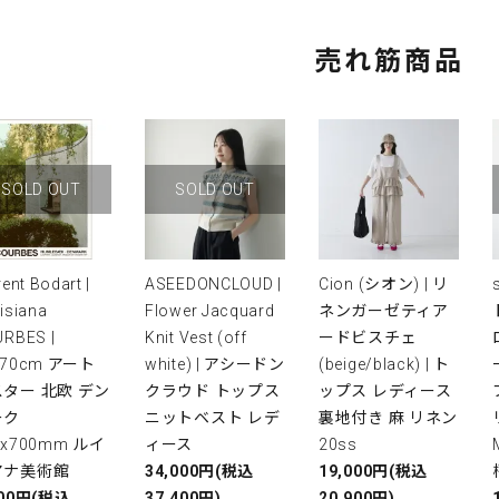
売れ筋商品
SOLD OUT
SOLD OUT
rent Bodart |
ASEEDONCLOUD |
Cion (シオン) | リ
isiana
Flower Jacquard
ネンガーゼティア
RBES |
Knit Vest (off
ードビスチェ
x70cm アート
white) | アシードン
(beige/black) | ト
ター 北欧 デン
クラウド トップス
ップス レディース
ーク
ニットベスト レデ
裏地付き 麻 リネン
0x700mm ルイ
ィース
20ss
アナ美術館
34,000円(税込
19,000円(税込
000円(税込
37,400円)
20,900円)