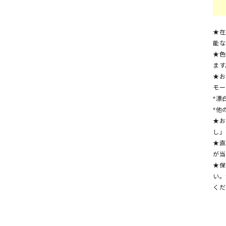
★在
能な
★色
ます
★お
モー
*漂
*他
★お
し」
★直
が当
★保
い。
くだ