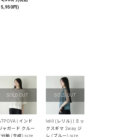
15,950円)
SOLD OUT
SOLD OUT
ATPOVA | インド
lelill (レリル) | ミッ
ジャガード クルー
クスギマ 2way ジ
7分袖 (生成) size
レ (ブルー) size