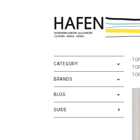
ポスター
ポスターブランドAtoZ
All
ポ
雑
Ne
TO
CATEGORY
TO
バッグ
Event
テ
実
TO
BRANDS
iPhone・携帯ケース
ス
BLOG
メンズファッション
ア
RESTOCK / 再入荷
S
GUIDE