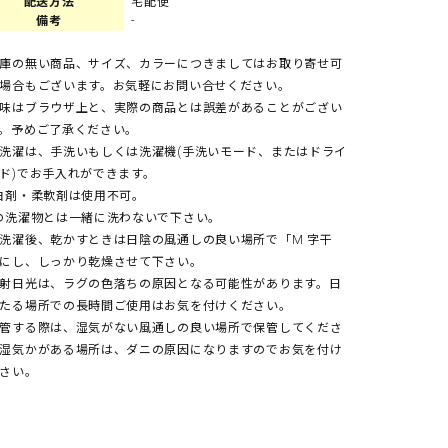
配送方法
宅配便
備考
-
庫の無い商品、サイズ、カラーにつきましてはお取り寄せ可
場合もございます。お気軽にお問い合せください。
味はブラウザ上と、実際の商品とは誤差があることがござい
。予めご了承ください。
洗濯は、手洗いもしくは洗濯機(手洗いモード、またはドライ
ド)でお手入れができます。
白剤・柔軟剤は使用不可。
の洗濯物とは一緒に洗わないで下さい。
洗濯後、乾かすときは日陰の風通しの良い場所で「M 字干
にし、しっかり乾燥させて下さい。
射日光は、ラグの色落ちの原因となる可能性があります。日
たる場所での長時間ご使用はお気を付けください。
管する際は、湿気がない風通しの良い場所で保管してくださ
湿気かがある場所は、ダニの原因になりますのでお気を付け
さい。