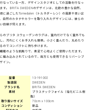
行なっている一方、デザインスタジオとしての活動を行なっ
ます。 BRITA SWEDENのデザインは、北欧の豊かな自然、
頃に過ごしたTornedalen（トルネダーレン）の風景や思い出
、自然のカタチやカラーを取り入れたデザインには、彼らの
い目線が伺えます。
らのブリタ スウェーデンのラグは、室内だけでなく室外でも
し、汚れにくくお手入れも簡単。小さく畳んだり、丸めたり
るのでコンパクトに持ち歩けます。
繊維のような肌触りで、素足で心地よくご使用いただます。
に編み込みされているので、両方とも使用できるリバーシブ
ザイン。
型番
13-191002
製造国
SWEDEN
ブランド名
BRITA SWEDEN
素材
プラスチックフォイル（塩化ビニル樹
脂）
取り扱いサイズ
70cm x 100cm
コンディション
新品