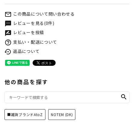
この商品について問い合わせる
mail_outline
レビューを見る(0件)
textsms
レビューを投稿
rate_review
支払い・配送について
help_outline
返品について
settings_backup_restore
他の商品を探す
search
■雑貨ブランドAtoZ
NOTEM (DK)