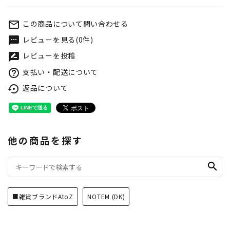
この商品について問い合わせる
mail_outline
レビューを見る(0件)
textsms
レビューを投稿
rate_review
支払い・配送について
help_outline
返品について
settings_backup_restore
他の商品を探す
search
■雑貨ブランドAtoZ
NOTEM (DK)