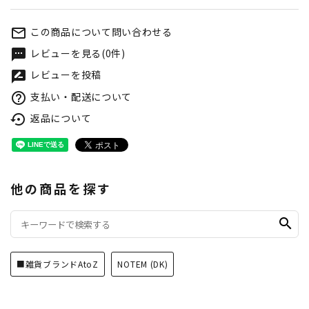
この商品について問い合わせる
mail_outline
レビューを見る(0件)
textsms
レビューを投稿
rate_review
支払い・配送について
help_outline
返品について
settings_backup_restore
他の商品を探す
search
■雑貨ブランドAtoZ
NOTEM (DK)