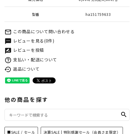
型番
ha151759633
この商品について問い合わせる
mail_outline
レビューを見る(0件)
textsms
レビューを投稿
rate_review
支払い・配送について
help_outline
返品について
settings_backup_restore
他の商品を探す
search
■SALE / セール
決算SALE | 特別感謝セール（会員さま限定）