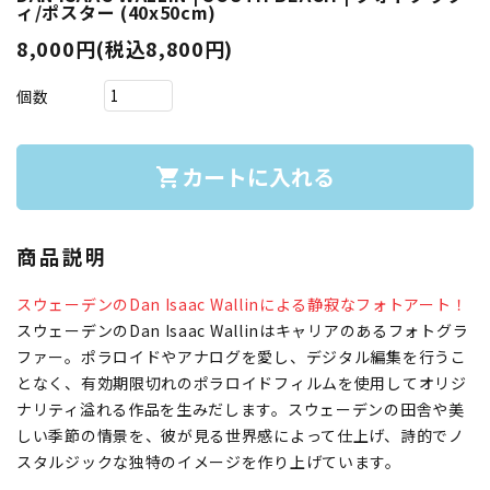
ィ/ポスター (40x50cm)
8,000円(税込8,800円)
個数
カートに入れる
shopping_cart
商品説明
スウェーデンのDan Isaac Wallinによる静寂なフォトアート！
スウェーデンのDan Isaac Wallinはキャリアのあるフォトグラ
ファー。ポラロイドやアナログを愛し、デジタル編集を行うこ
となく、有効期限切れのポラロイドフィルムを使用してオリジ
ナリティ溢れる作品を生みだします。スウェーデンの田舎や美
しい季節の情景を、彼が見る世界感によって仕上げ、詩的でノ
スタルジックな独特のイメージを作り上げています。