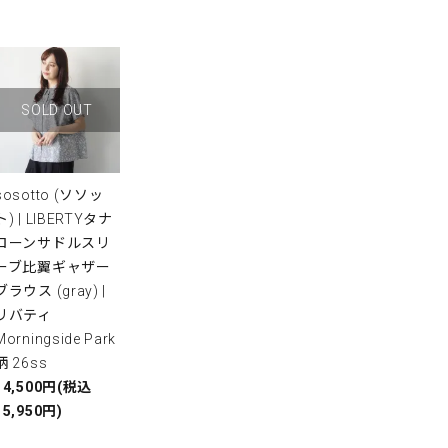
SOLD OUT
sosotto (ソソッ
ト) | LIBERTYタナ
ローンサドルスリ
ーブ比翼ギャザー
ブラウス (gray) |
リバティ
Morningside Park
柄 26ss
14,500円(税込
15,950円)