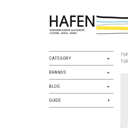
ポスター
ポスターブランドAtoZ
All
ポ
雑
Ne
TO
CATEGORY
TO
バッグ
Event
テ
実
BRANDS
iPhone・携帯ケース
ス
BLOG
メンズファッション
ア
RESTOCK / 再入荷
S
GUIDE