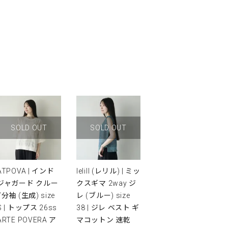
SOLD OUT
SOLD OUT
ATPOVA | インド
lelill (レリル) | ミッ
ジャガード クルー
クスギマ 2way ジ
7分袖 (生成) size
レ (ブルー) size
S | トップス 26ss
38 | ジレ ベスト ギ
ARTE POVERA ア
マコットン 速乾