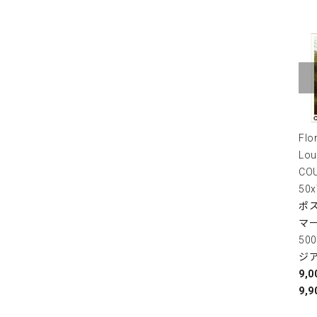
Flo
Lou
COU
50
ポス
マ
50
ジ
9,
9,9