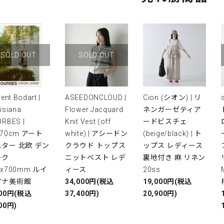
SOLD OUT
SOLD OUT
rent Bodart |
ASEEDONCLOUD |
Cion (シオン) | リ
isiana
Flower Jacquard
ネンガーゼティア
RBES |
Knit Vest (off
ードビスチェ
x70cm アート
white) | アシードン
(beige/black) | ト
ター 北欧 デン
クラウド トップス
ップス レディース
ーク
ニットベスト レデ
裏地付き 麻 リネン
0x700mm ルイ
ィース
20ss
アナ美術館
34,000円(税込
19,000円(税込
000円(税込
37,400円)
20,900円)
00円)