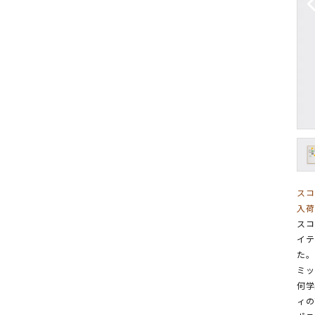
スコ
入荷
スコ
イテ
た。
ミッ
何学
ィの