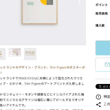
ポイント
販売価格
購入数
mail_outlin
ットランドのデザイン・ブランド、Tom Pigeonのポスターが
！
ットランドでPeteとKirstyに夫婦によって設立されたクリエ
ィブ・スタジオ、Tom Pigeonのアートプリントが入荷しまし
ドセンチュリー・モダンや建築などにインスパイアされた幾
error_outline
特定
的でミニマルなデザインは幅広い層にアピールするクオリテ
share
こ
高いアイテムです。