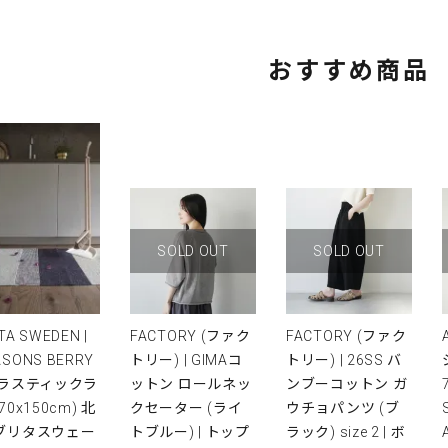
おすすめ商品
SOLD OUT
SOLD OUT
TA SWEDEN |
FACTORY (ファク
FACTORY (ファク
ASONS BERRY
トリー) | GIMAコ
トリー) | 26SS バ
プラスティックラ
ットン ロールネッ
ンブーコットン ガ
(70x150cm) 北
クセーター (ライ
ウチョパンツ (ブ
 ブリタスウェー
トブルー) | トップ
ラック) size 2 | ボ