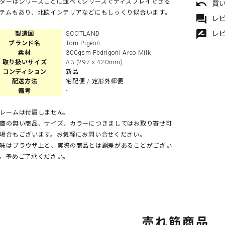
undo
ターはシリーズごとに並べてシリーズでディスプレイできる
買
テムもあり、北欧インテリアなどにもしっくり似合います。
forum
レビ
rate_review
レ
製造国
SCOTLAND
ブランド名
Tom Pigeon
素材
300gsm Fedrigoni Arco Milk
取り扱いサイズ
A3 (297 x 420mm)
コンディション
新品
配送方法
宅配便 / 定形外郵便
備考
-
レームは付属しません。
庫の無い商品、サイズ、カラーにつきましてはお取り寄せ可
場合もございます。お気軽にお問い合せください。
味はブラウザ上と、実際の商品とは誤差があることがござい
。予めご了承ください。
売れ筋商品