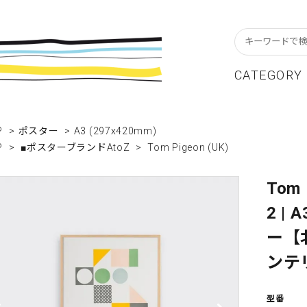
CATEGORY
スターフレーム
貨ブランドAtoZ
w In
カレンダー
アパレルブランドAtoZ
Staff Blog
P
>
ポスター
>
A3 (297x420mm)
P
>
■ポスターブランドAtoZ
>
Tom Pigeon (UK)
ーブル&キッチン
店舗について
リビング
卸販売について
テーショナリー
グリーティングカード
Tom 
2 |
クセサリー・小物
レコード・CD
ー【
ALE / セール
OUTLET / アウトレット
ンテ
型番