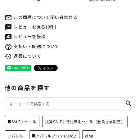
この商品について問い合わせる
mail_outline
レビューを見る(0件)
textsms
レビューを投稿
rate_review
支払い・配送について
help_outline
返品について
settings_backup_restore
他の商品を探す
search
■SALE / セール
決算SALE | 特別感謝セール（会員さま限定）
アパレル
■アパレルブランドAtoZ
cion