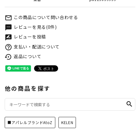
この商品について問い合わせる
mail_outline
レビューを見る(0件)
textsms
レビューを投稿
rate_review
支払い・配送について
help_outline
返品について
settings_backup_restore
他の商品を探す
search
■アパレルブランドAtoZ
KELEN