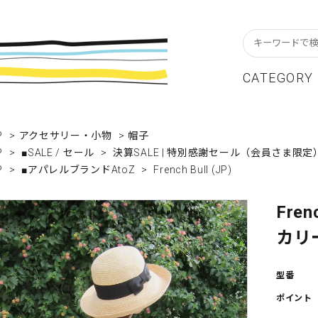
CATEGORY
スターフレーム
貨ブランドAtoZ
w In
カレンダー
アパレルブランドAtoZ
Staff Blog
P
>
アクセサリー・小物
>
帽子
P
>
■SALE / セール
>
決算SALE | 特別感謝セール（会員さま限定
ーブル&キッチン
店舗について
リビング
卸販売について
P
>
■アパレルブランドAtoZ
>
French Bull (JP)
テーショナリー
グリーティングカード
Fren
クセサリー・小物
レコード・CD
カリ
ALE / セール
OUTLET / アウトレット
型番
ポイント