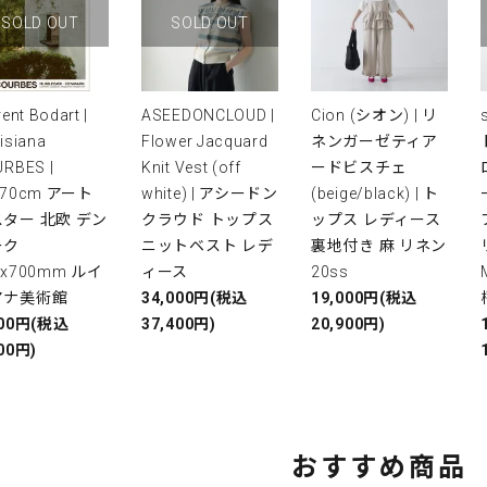
SOLD OUT
SOLD OUT
rent Bodart |
ASEEDONCLOUD |
Cion (シオン) | リ
isiana
Flower Jacquard
ネンガーゼティア
RBES |
Knit Vest (off
ードビスチェ
x70cm アート
white) | アシードン
(beige/black) | ト
ター 北欧 デン
クラウド トップス
ップス レディース
ーク
ニットベスト レデ
裏地付き 麻 リネン
0x700mm ルイ
ィース
20ss
アナ美術館
34,000円(税込
19,000円(税込
000円(税込
37,400円)
20,900円)
00円)
おすすめ商品