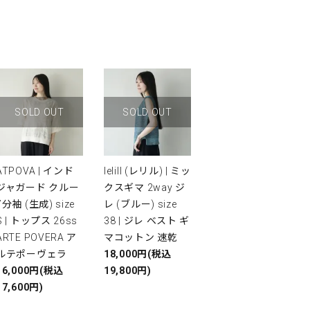
SOLD OUT
SOLD OUT
ATPOVA | インド
lelill (レリル) | ミッ
ジャガード クルー
クスギマ 2way ジ
7分袖 (生成) size
レ (ブルー) size
S | トップス 26ss
38 | ジレ ベスト ギ
ARTE POVERA ア
マコットン 速乾
ルテポーヴェラ
18,000円(税込
16,000円(税込
19,800円)
17,600円)