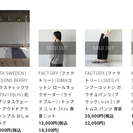
SOLD OUT
SOLD OUT
TA SWEDEN |
FACTORY (ファク
FACTORY (ファク
ASONS BERRY
トリー) | GIMAコ
トリー) | 26SS バ
プラスティックラ
ットン ロールネッ
ンブーコットン ガ
(70x150cm) 北
クセーター (ライ
ウチョパンツ (ブ
 ブリタスウェー
トブルー) | トップ
ラック) size 2 | ボ
ン アウトドアラ
ス ニット 26ss 春
トムス パンツ 春夏
シンプル おしゃ
夏ニット
20,000円(税込
ラグ
13,000円(税込
22,000円)
,000円(税込
14,300円)