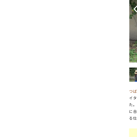
つば
イタ
た。
に合
る仕