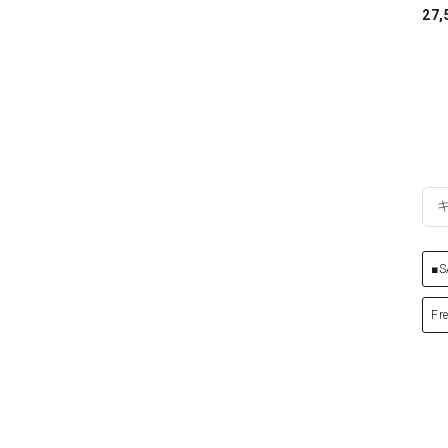
27,
■S
Fr