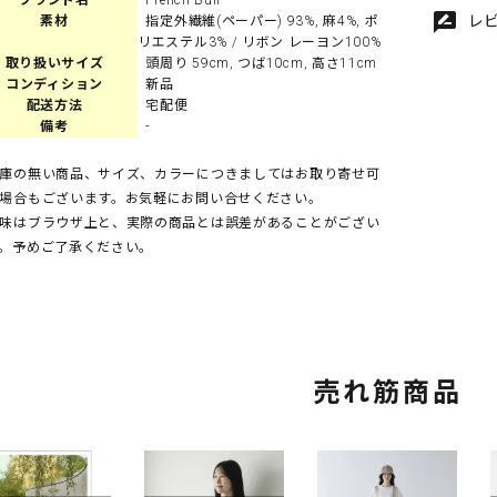
ブランド名
French Bull
rate_review
レ
素材
指定外繊維(ペーパー) 93%, 麻4%, ポ
リエステル3% / リボン レーヨン100%
取り扱いサイズ
頭周り 59cm, つば10cm, 高さ11cm
コンディション
新品
配送方法
宅配便
備考
-
庫の無い商品、サイズ、カラーにつきましてはお取り寄せ可
場合もございます。お気軽にお問い合せください。
味はブラウザ上と、実際の商品とは誤差があることがござい
。予めご了承ください。
売れ筋商品