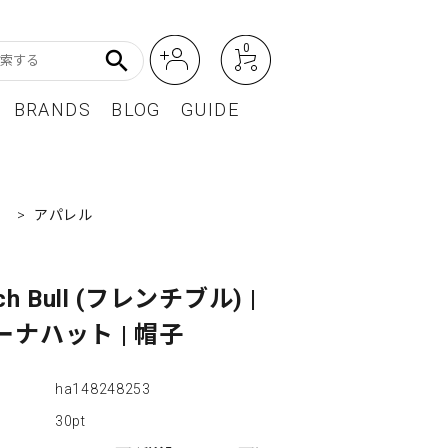
0
search
BRANDS
BLOG
GUIDE
アート・フォトグラフィ
Featured Article
）
>
アパレル
オーディオ・フィルムカメラ
レディースファッション
ch Bull (フレンチブル) |
BEST SELLER / ベストセラー
ーナハット | 帽子
ha148248253
30pt