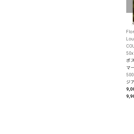
Flo
Lou
COU
50
ポス
マ
50
ジ
9,
9,9