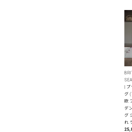
BRI
SE
| 
グ 
欧
デ
グ 
れ 
25