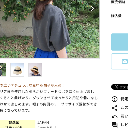
販売価格
購入数
mail_outlin
の広いナチュラルな麦わら帽子が入荷！
リア糸を使用した柔らかいブレードつばを深く仕上げまし
error_outline
くるんと曲げたり、ダウンさせて被ったりと用途や着こなし
特定
わせて楽しめます。帽子の内側のテープでサイズ調節ができ
share
こ
様になっています。
undo
買
製造国
JAPAN
forum
レビ