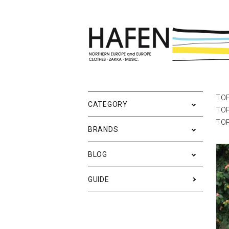
ポスター
ポスターブランドAtoZ
All
ポ
雑
Ne
TO
CATEGORY
TO
バッグ
Event
テ
実
TO
BRANDS
iPhone・携帯ケース
ス
BLOG
メンズファッション
ア
RESTOCK / 再入荷
S
GUIDE