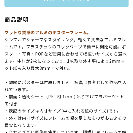
商品説明
マットな質感のアルミのポスターフレーム。
シンプルでシャープなスタイリング。軽くて丈夫なアルミフレ
ームです。プラスチックのロックパーツで簡単に開閉可能。ポ
スター・写真・POPなど使用に合わせて幅広いサイズから選べ
ます。中材が2枚になっており、1枚取り外す事により2mmマ
ット紙も入り最大3mmまで対応。
・額縁にポスターは付属しません。写真は参考として作品を入
れています。
・前面：透明シート（PET材:1mm) 吊り下げプラパーツ・ヒ
モ付き
・表記のサイズは内寸サイズ(中に入れる紙のサイズ)です。
・外寸は内寸サイズにフレームの幅を足したものがおおよその
目安となります。
・全サイズ同じ画像を使用しています。縦横比やフレームの幅