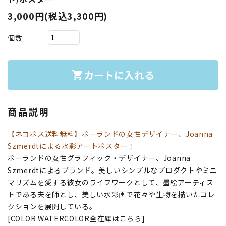
3,000円(税込3,300円)
個数
カートに入れる
shopping_cart
商品説明
【ネコポス送料無料】ポーランドの女性デザイナー、Joanna
Szmerdtによる水彩アートポスター！
ポーランドの女性グラフィック・デザイナー、Joanna
Szmerdtによるブランド。美しいシンプルなプロダクトやミニ
マリズムを愛する彼女のライフワークとして、墨絵アーティス
トである夫を師とし、美しい水彩画で花々や生物を描いたコレ
クションを展開している。
[COLOR WATERCOLOR全在庫はこちら]