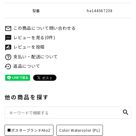
型番
ha144567238
この商品について問い合わせる
mail_outline
レビューを見る(0件)
textsms
レビューを投稿
rate_review
支払い・配送について
help_outline
返品について
settings_backup_restore
他の商品を探す
search
■ポスターブランドAtoZ
Color Watercolor (PL)