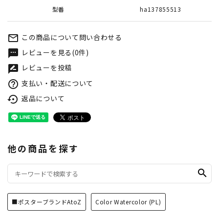
型番
ha137855513
この商品について問い合わせる
mail_outline
レビューを見る(0件)
textsms
レビューを投稿
rate_review
支払い・配送について
help_outline
返品について
settings_backup_restore
他の商品を探す
search
■ポスターブランドAtoZ
Color Watercolor (PL)