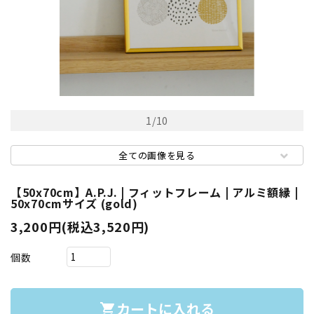
1
/
10
全ての画像を見る
【50x70cm】A.P.J. | フィットフレーム | アルミ額縁 |
50x70cmサイズ (gold)
3,200円(税込3,520円)
個数
カートに入れる
shopping_cart