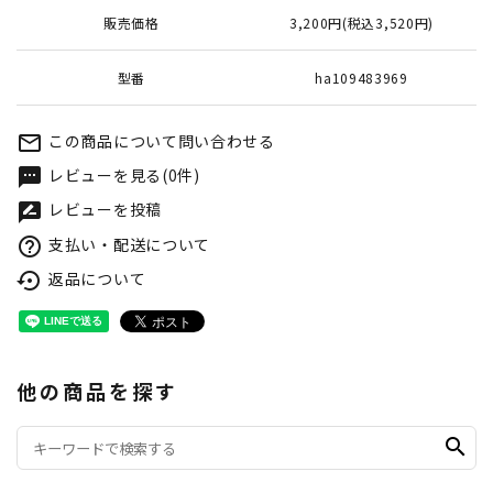
販売価格
3,200円(税込3,520円)
型番
ha109483969
この商品について問い合わせる
mail_outline
レビューを見る(0件)
textsms
レビューを投稿
rate_review
支払い・配送について
help_outline
返品について
settings_backup_restore
他の商品を探す
search