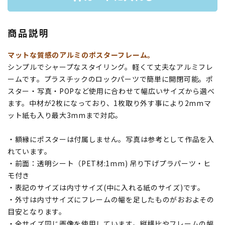
商品説明
マットな質感のアルミのポスターフレーム。
シンプルでシャープなスタイリング。軽くて丈夫なアルミフレ
ームです。プラスチックのロックパーツで簡単に開閉可能。ポ
スター・写真・POPなど使用に合わせて幅広いサイズから選べ
ます。中材が2枚になっており、1枚取り外す事により2mmマ
ット紙も入り最大3mmまで対応。
・額縁にポスターは付属しません。写真は参考として作品を入
れています。
・前面：透明シート（PET材:1mm) 吊り下げプラパーツ・ヒ
モ付き
・表記のサイズは内寸サイズ(中に入れる紙のサイズ)です。
・外寸は内寸サイズにフレームの幅を足したものがおおよその
目安となります。
・全サイズ同じ画像を使用しています。縦横比やフレームの幅