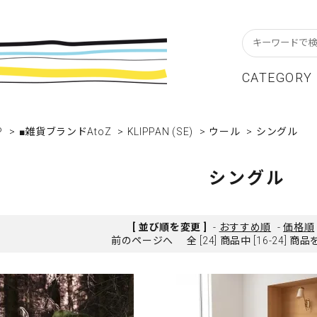
CATEGORY
P
スターフレーム
貨ブランドAtoZ
w In
>
■雑貨ブランドAtoZ
>
KLIPPAN (SE)
カレンダー
アパレルブランドAtoZ
Staff Blog
>
ウール
>
シングル
ーブル&キッチン
店舗について
リビング
卸販売について
シングル
テーショナリー
グリーティングカード
クセサリー・小物
レコード・CD
[ 並び順を変更 ]
-
おすすめ順
-
価格順
前のページへ
全 [24] 商品中 [16-24]
ALE / セール
OUTLET / アウトレット