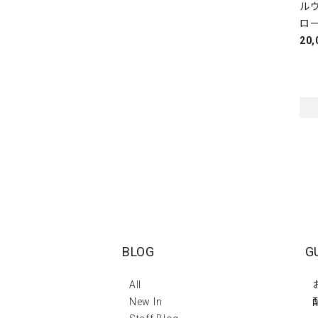
ルウ
ロ
20
BLOG
G
All
New In