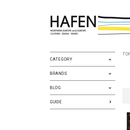
ポスター
ポスターブランドAtoZ
All
TO
ポ
雑
Ne
CATEGORY
バッグ
Event
テ
実
BRANDS
iPhone・携帯ケース
ス
BLOG
メンズファッション
ア
RESTOCK / 再入荷
S
GUIDE