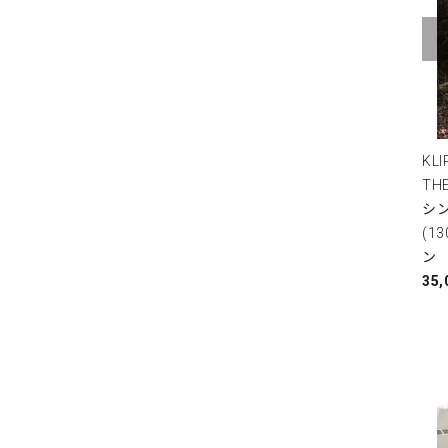
KL
TH
シ
(1
ン
35