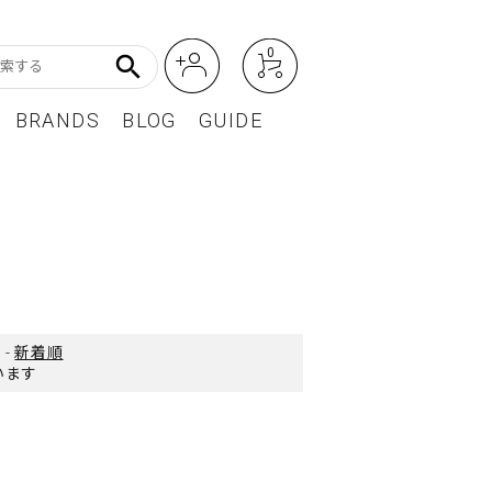
0
search
BRANDS
BLOG
GUIDE
アート・フォトグラフィ
Featured Article
オーディオ・フィルムカメラ
レディースファッション
BEST SELLER / ベストセラー
-
新着順
ています