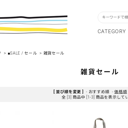
CATEGORY
P
スターフレーム
貨ブランドAtoZ
w In
>
■SALE / セール
>
雑貨セール
カレンダー
アパレルブランドAtoZ
Staff Blog
ーブル&キッチン
店舗について
リビング
卸販売について
雑貨セール
テーショナリー
グリーティングカード
クセサリー・小物
レコード・CD
[ 並び順を変更 ]
-
おすすめ順
-
価格順
全 [3] 商品中 [1-3] 商品を表示し
ALE / セール
OUTLET / アウトレット