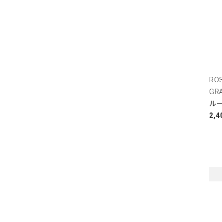
RO
GR
ルー
2,