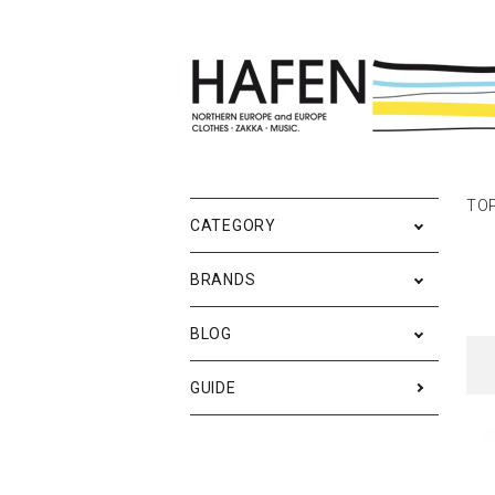
ポスター
ポスターブランドAtoZ
All
TO
ポ
雑
Ne
CATEGORY
バッグ
Event
テ
実
BRANDS
iPhone・携帯ケース
ス
BLOG
メンズファッション
ア
RESTOCK / 再入荷
S
GUIDE